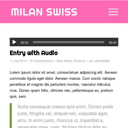
00:00
00:00
Entry with Audio
/
/
/
11 mai 2014
0 Commentaires
dans
News
,
Personal
par
admin9466
Lorem ipsum dolor sit amet, consectetuer adipiscing elit. Aenean
commodo ligula eget dolor. Aenean massa. Cum sociis natoque
penatibus et magnis dis parturient montes, nascetur ridiculus
mus. Donec quam felis, ultricies nec, pellentesque eu, pretium
quis, sem.
Nulla consequat massa quis enim. Donec pede
justo, fringilla vel, aliquet nec, vulputate eget,
arcu. In enim justo, rhoncus ut, imperdiet a,
venenatis vitae, justo. Nullam dictum felis eu